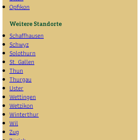
Opfikon
Weitere Standorte
Schaffhausen
Schwyz
Solothurn
St. Gallen
Thun
Thurgau
Uster
Wettingen
Wetzikon
Winterthur
Wil
Zug